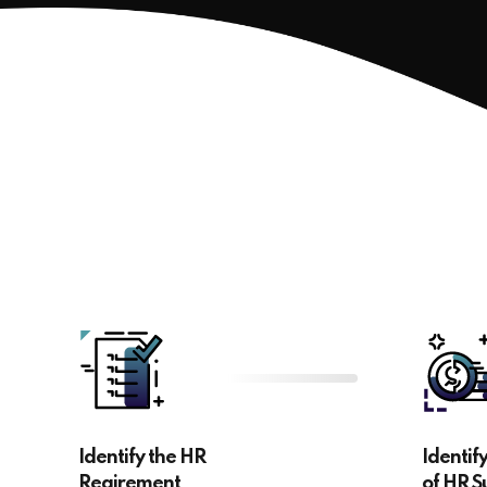
Identify the HR
Identif
Reqirement
of HR S