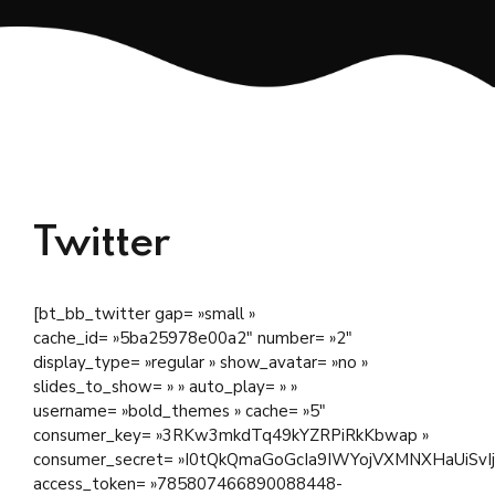
Twitter
[bt_bb_twitter gap= »small »
cache_id= »5ba25978e00a2″ number= »2″
display_type= »regular » show_avatar= »no »
slides_to_show= » » auto_play= » »
username= »bold_themes » cache= »5″
consumer_key= »3RKw3mkdTq49kYZRPiRkKbwap »
consumer_secret= »I0tQkQmaGoGcIa9IWYojVXMNXHaUiSv
access_token= »785807466890088448-